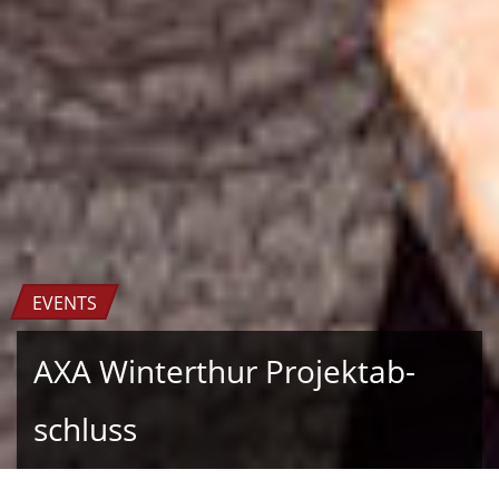
EVENTS
AXA Win­ter­thur Pro­jekt­ab­
schluss